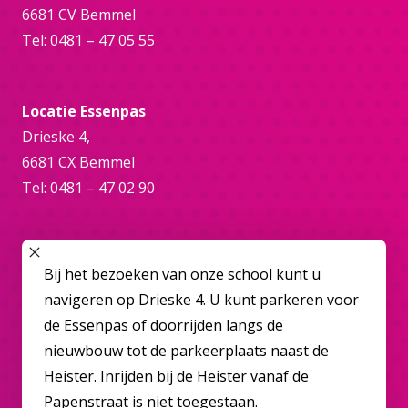
6681 CV Bemmel
Tel: 0481 – 47 05 55
Locatie Essenpas
Drieske 4,
6681 CX Bemmel
Tel: 0481 – 47 02 90
Online
SLUIT POPUP
Bij het bezoeken van onze school kunt u
bemmel@overbetuwecollege.nl
navigeren op Drieske 4. U kunt parkeren voor
de Essenpas of doorrijden langs de
nieuwbouw tot de parkeerplaats naast de
Heister. Inrijden bij de Heister vanaf de
Papenstraat is niet toegestaan.