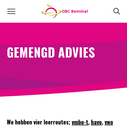
Naar de inhoud
Zoeken
Zo
OBC Bemmel
Direct naar:
Werken bij
We helpen je opweg
GEMENGD ADVIES
We hebben vier leerroutes;
vmbo-t
,
havo
,
vwo