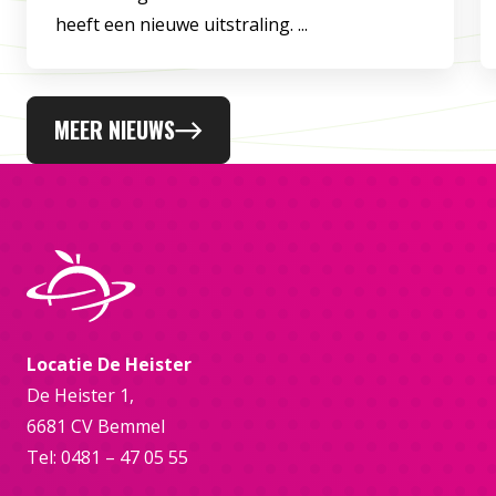
heeft een nieuwe uitstraling. ...
MEER NIEUWS
Locatie De Heister
De Heister 1,
6681 CV Bemmel
Tel: 0481 – 47 05 55