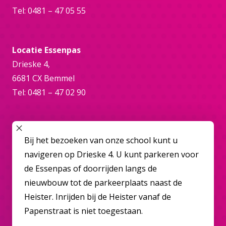
Tel: 0481 – 47 05 55
Locatie Essenpas
Drieske 4,
6681 CX Bemmel
Tel: 0481 – 47 02 90
Online
SLUIT POPUP
Bij het bezoeken van onze school kunt u
bemmel@overbetuwecollege.nl
navigeren op Drieske 4. U kunt parkeren voor
de Essenpas of doorrijden langs de
nieuwbouw tot de parkeerplaats naast de
Heister. Inrijden bij de Heister vanaf de
Papenstraat is niet toegestaan.
Disclaimer
Privacybeleid