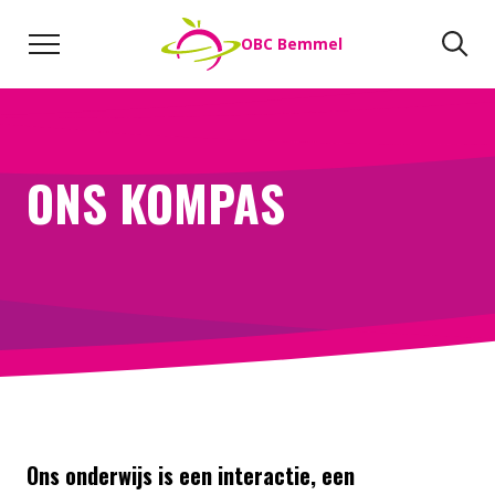
Naar de inhoud
Zoeken
Zo
OBC Bemmel
Direct naar:
Werken bij
We helpen je opweg
ONS KOMPAS
Ons onderwijs is een interactie, een