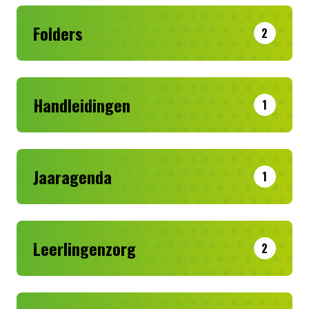
Folders
2
Handleidingen
1
Jaaragenda
1
Leerlingenzorg
2