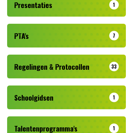
Presentaties
1
PTA's
7
Regelingen & Protocollen
33
Schoolgidsen
1
Talentenprogramma's
1