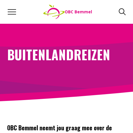
Naar de inhoud
Zoeken
Zo
OBC Bemmel
Direct naar:
Werken bij
We helpen je opweg
BUITENLANDREIZEN
OBC Bemmel neemt jou graag mee over de