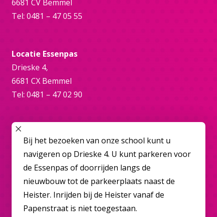
6681 CV Bemmel
Tel: 0481 – 47 05 55
Locatie Essenpas
Drieske 4,
6681 CX Bemmel
Tel: 0481 – 47 02 90
Online
SLUIT POPUP
Bij het bezoeken van onze school kunt u
bemmel@overbetuwecollege.nl
navigeren op Drieske 4. U kunt parkeren voor
de Essenpas of doorrijden langs de
nieuwbouw tot de parkeerplaats naast de
Heister. Inrijden bij de Heister vanaf de
Papenstraat is niet toegestaan.