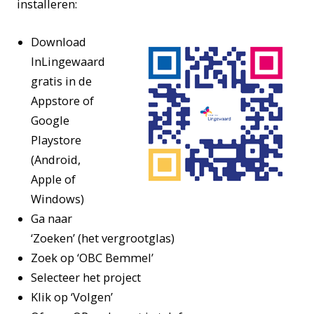
installeren:
Download
InLingewaard
gratis in de
Appstore of
Google
Playstore
(Android,
Apple of
Windows)
Ga naar
‘Zoeken’ (het vergrootglas)
Zoek op ‘OBC Bemmel’
Selecteer het project
Klik op ‘Volgen’