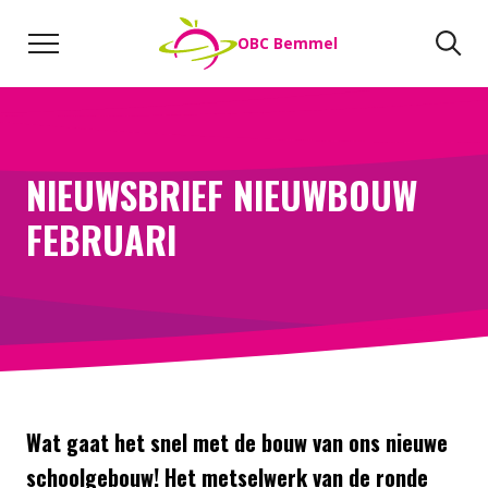
Naar de inhoud
Zoeken
Zo
OBC Bemmel
Direct naar:
Werken bij
We helpen je opweg
NIEUWSBRIEF NIEUWBOUW
FEBRUARI
Wat gaat het snel met de bouw van ons nieuwe
schoolgebouw! Het metselwerk van de ronde