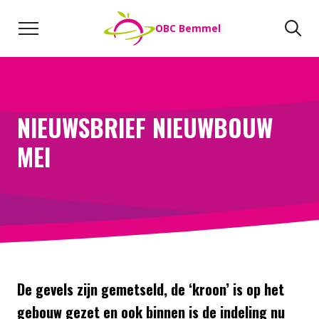
Naar de inhoud
Zoeken
Zo
OBC Bemmel
Direct naar:
Werken bij
We helpen je opweg
NIEUWSBRIEF NIEUWBOUW
MEI
De gevels zijn gemetseld, de ‘kroon’ is op het
gebouw gezet en ook binnen is de indeling nu