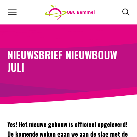
Naar de inhoud
Zoeken
Zo
OBC Bemmel
Direct naar:
Werken bij
We helpen je opweg
NIEUWSBRIEF NIEUWBOUW
JULI
Yes! Het nieuwe gebouw is officieel opgeleverd!
De komende weken gaan we aan de slag met de