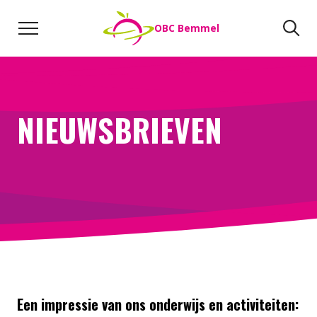
Naar de inhoud
Zoeken
Zo
OBC Bemmel
Direct naar:
Werken bij
We helpen je opweg
NIEUWSBRIEVEN
Een impressie van ons onderwijs en activiteiten: