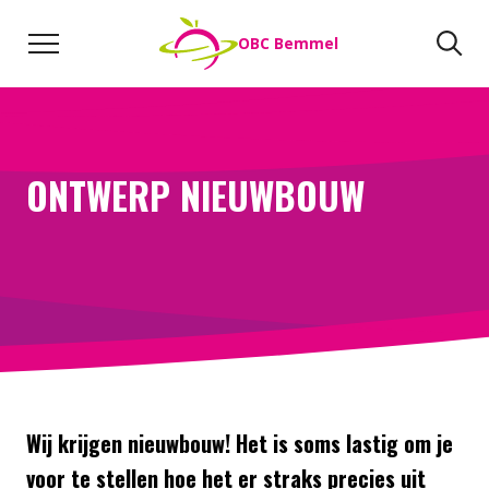
Naar de inhoud
Zoeken
Zo
OBC Bemmel
Direct naar:
Werken bij
We helpen je opweg
ONTWERP NIEUWBOUW
Wij krijgen nieuwbouw! Het is soms lastig om je
voor te stellen hoe het er straks precies uit