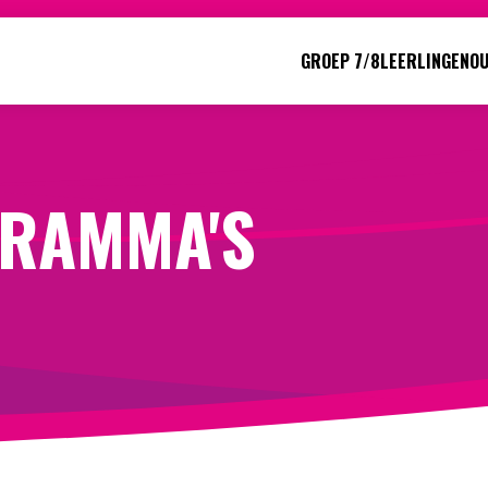
GROEP 7/8
LEERLINGEN
O
Direct naar:
Werken bij
We helpen je opweg
GRAMMA'S