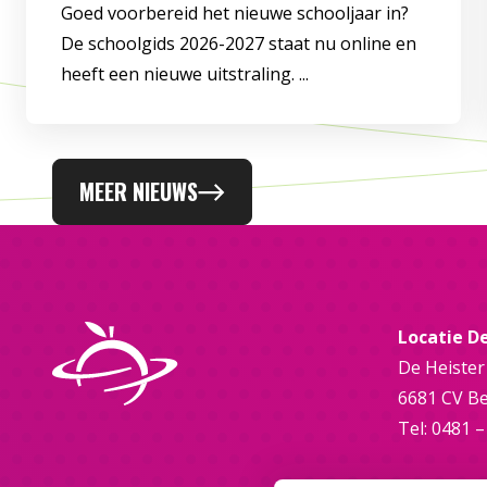
Goed voorbereid het nieuwe schooljaar in?
De schoolgids 2026-2027 staat nu online en
heeft een nieuwe uitstraling. ...
MEER NIEUWS
Locatie D
De Heister
6681 CV B
Tel: 0481 –