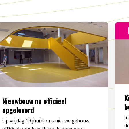
K
Nieuwbouw nu officieel
b
opgeleverd
Ju
Op vrijdag 19 juni is ons nieuwe gebouw
de
officieel opgeleverd aan de gemeente ...