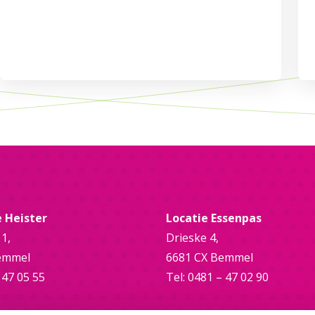
e Heister
Locatie Essenpas
 1,
Drieske 4,
emmel
6681 CX Bemmel
 47 05 55
Tel: 0481 – 47 02 90