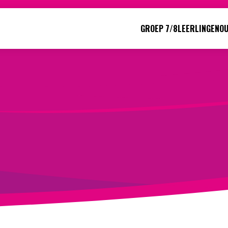
GROEP 7/8
LEERLINGEN
O
Direct naar:
Werken bij
We helpen je opweg