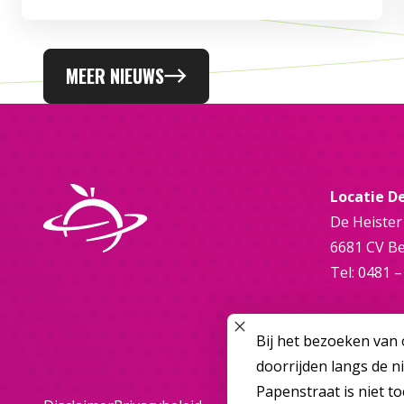
MEER NIEUWS
Locatie D
De Heister
6681 CV B
Tel: 0481 –
SLUIT POPUP
Bij het bezoeken van 
doorrijden langs de n
Papenstraat is niet t