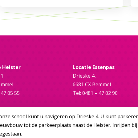
e Heister
Locatie Essenpas
 1,
Drieske 4,
emmel
6681 CX Bemmel
 47 05 55
Tel: 0481 – 47 02 90
onze school kunt u navigeren op Drieske 4. U kunt parkere
ieuwbouw tot de parkeerplaats naast de Heister. Inrijden bij
oegestaan.