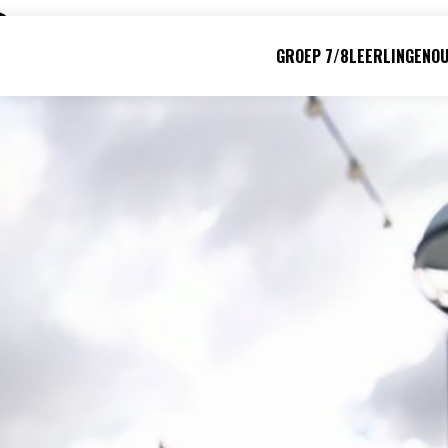
O
GROEP 7/8
LEERLINGEN
O
Direct naar:
Werken bij
We helpen je opweg