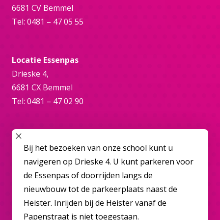
6681 CV Bemmel
Tel: 0481 – 47 05 55
Locatie Essenpas
Drieske 4,
6681 CX Bemmel
Tel: 0481 – 47 02 90
Online
SLUIT POPUP
Bij het bezoeken van onze school kunt u
bemmel@overbetuwecollege.nl
navigeren op Drieske 4. U kunt parkeren voor
de Essenpas of doorrijden langs de
nieuwbouw tot de parkeerplaats naast de
Heister. Inrijden bij de Heister vanaf de
Papenstraat is niet toegestaan.