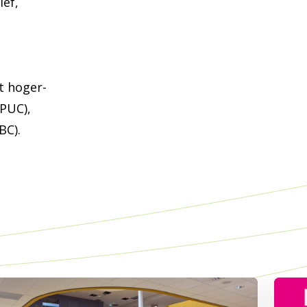
ief,
et hoger-
(PUC),
BC).