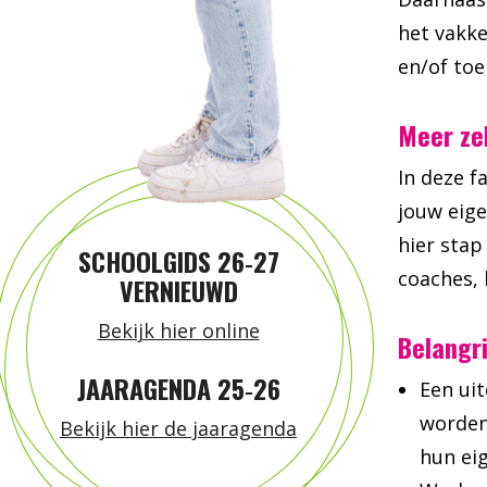
het vakke
en/of to
Meer ze
In deze f
jouw eige
hier stap
SCHOOLGIDS 26‑27
coaches, 
VERNIEUWD
Bekijk hier online
Belangr
JAARAGENDA 25‑26
Een ui
worden
Bekijk hier de jaaragenda
hun eig