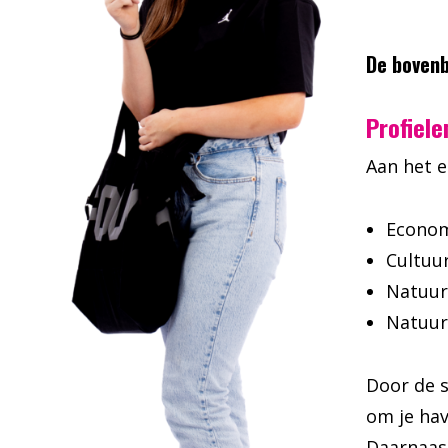
De bovenb
Profiele
Aan het e
Econom
Cultuu
Natuur
Natuur
Door de s
om je hav
Daarnaast