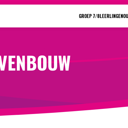
GROEP 7/8
LEERLINGEN
O
Direct naar:
Werken bij
We helpen je opweg
VENBOUW