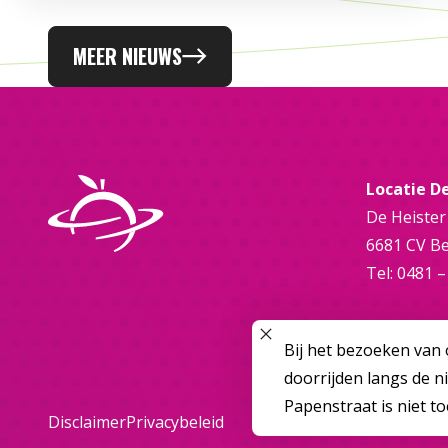
MEER NIEUWS
Locatie D
De Heister
6681 CV B
Tel: 0481 –
SLUIT POPUP
Bij het bezoeken van 
doorrijden langs de n
Papenstraat is niet t
Disclaimer
Privacybeleid