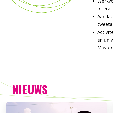
Werkvor
Interac
Aandac
tweeta
Activit
en univ
Master
NIEUWS