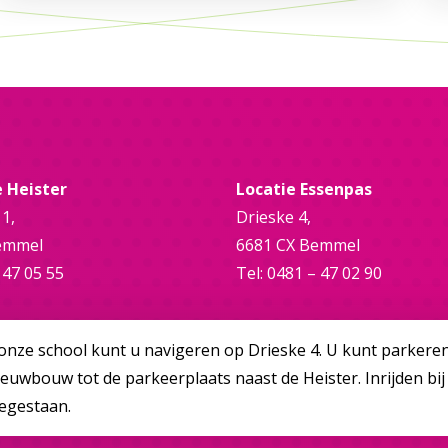
e Heister
Locatie Essenpas
 1,
Drieske 4,
emmel
6681 CX Bemmel
 47 05 55
Tel: 0481 – 47 02 90
onze school kunt u navigeren op Drieske 4. U kunt parkere
ieuwbouw tot de parkeerplaats naast de Heister. Inrijden bij
oegestaan.