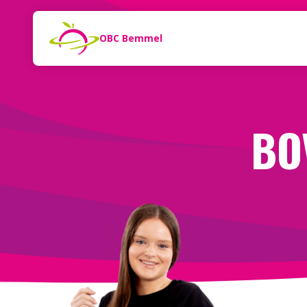
Naar de inhoud
Zoeken
OBC Bemmel
BO