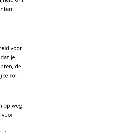
enten
heid voor
dat je
enten, de
ke rol.
en op weg
 voor