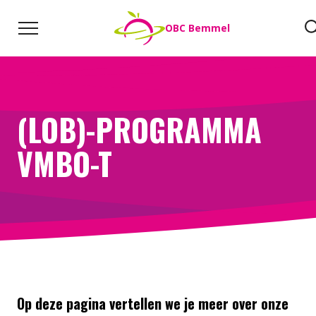
Naar de inhoud
Zoeken
OBC Bemmel
Direct naar:
Werken bij
We helpen je opweg
(LOB)-PROGRAMMA
VMBO-T
Op deze pagina vertellen we je meer over onze