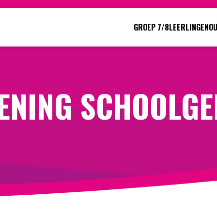
GROEP 7/8
LEERLINGEN
O
Direct naar:
Werken bij
We helpen je opweg
ENING SCHOOLG