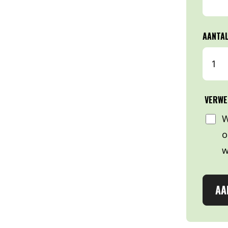
AANTA
VERWE
W
o
w
AA