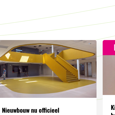
K
Nieuwbouw nu officieel
b