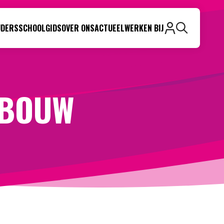
UDERS
SCHOOLGIDS
OVER ONS
ACTUEEL
WERKEN BIJ
Zoeken
EBOUW