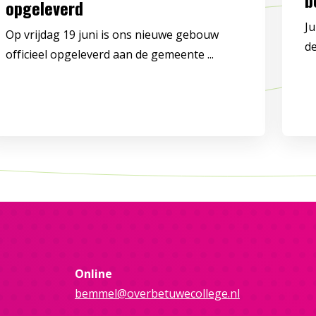
opgeleverd
Ju
Op vrijdag 19 juni is ons nieuwe gebouw
de
officieel opgeleverd aan de gemeente ...
Online
bemmel@overbetuwecollege.nl