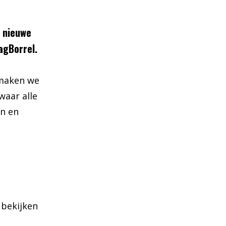
s nieuwe
agBorrel.
 maken we
aar alle
n en
 bekijken