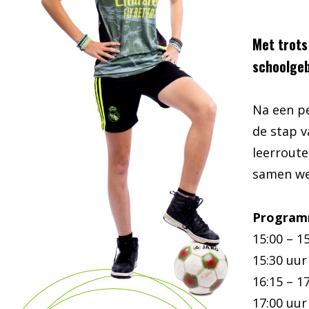
Met trots 
schoolgeb
Na een p
de stap 
leerrout
samen we
Progra
15:00 – 
15:30 
16:15 – 
17:00 