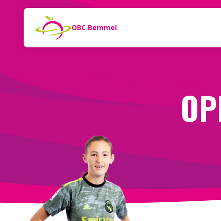
Naar de inhoud
Zoeken
OBC Bemmel
OP