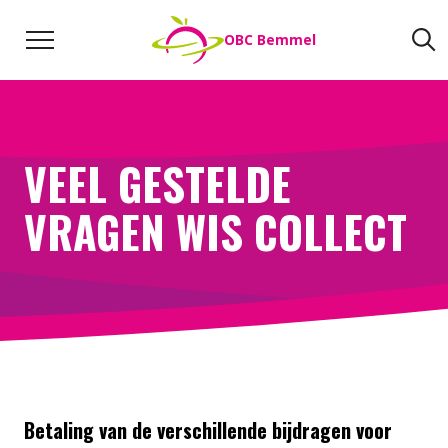
Naar de inhoud
Zoeken
Z
OBC Bemmel
Direct naar:
Werken bij
We helpen je opweg
VEEL GESTELDE
VRAGEN WIS COLLECT
Betaling van de verschillende bijdragen voor