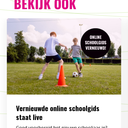
BEKIJK OOK
Vernieuwde online schoolgids
staat live
Goed voorbereid het nieuwe schooljaar in?