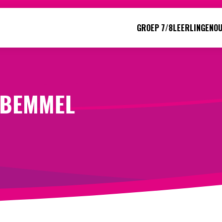
GROEP 7/8
LEERLINGEN
O
Direct naar:
Werken bij
We helpen je opweg
 BEMMEL