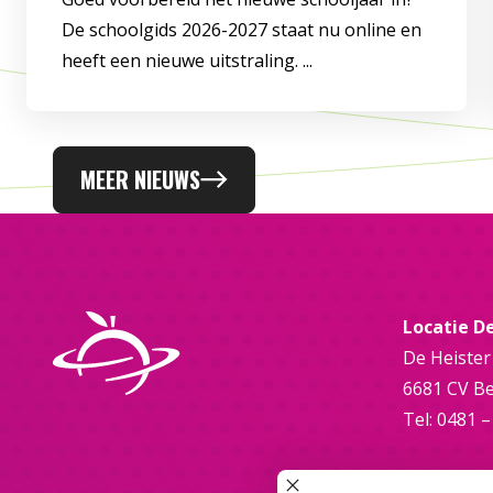
De schoolgids 2026-2027 staat nu online en
heeft een nieuwe uitstraling. ...
MEER NIEUWS
Locatie D
De Heister
6681 CV B
Tel: 0481 –