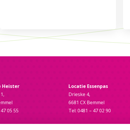
e Heister
Locatie Essenpas
 1,
Drieske 4,
emmel
6681 CX Bemmel
 47 05 55
Tel: 0481 – 47 02 90